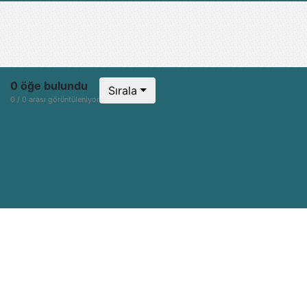
0 öğe bulundu
Sırala
0 / 0 arası görüntüleniyor