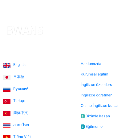
Diller
Hakkımızda
Hakkımızda
English
Kurumsal eğitim
日本語
İngilizce özel ders
Русский
İngilizce öğretmeni
Türkçe
Online İngilizce kursu
简体中文
Bizimle kazan
$
ภาษาไทย
Eğitmen ol
$
Tiếng Việt