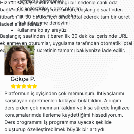
Sertifikalı eğitmenler
Hizmet sağlayıcınızın herhangi bir nedenle canlı oda
Kişiselleştirilmiş ders planları
bağlantısı eklenmediği oturumları, başlangıç saatinden
Esnek program seçenekleri
itibaren ilk 30 dakika içerisinde iptal ederek tam bir ücret
Hızlı öğrenme deneyimi
iadesi alabilirsiniz.
Kullanımı kolay arayüz
Başlangıç saatinden itibaren ilk 30 dakika içerisinde URL
eklenmeyen oturumlar, uygulama tarafından otomatik iptal
edilir ve oturum ücretinin tamamı bakiyenize iade edilir.
Gökçe P.
Platformun işleyişinden çok memnunum. İhtiyaçlarımı
karşılayan öğretmenleri kolayca bulabildim. Aldığım
derslerden çok memnun kaldım ve kısa sürede İngilizce
konuşmalarımda ilerleme kaydettiğimi hissediyorum.
Ders programımı iş programıma uyacak şekilde
oluşturup özelleştirebilmek büyük bir artıydı.