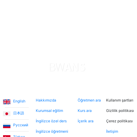
sayede oğlum hızlı ilerleme kaydediyor. Uygulama,
ödemeler konusunda şeffaf ve güvenilir. Her şeyden
gerçekten memnunum. Teşekkürler.
Levent T.
Platform, tek kelimeyle muhteşem. Eğitmenleri de
inanılmaz sıcakkanlı. İndirimli tanışma derslerinden
yararlanarak farklı öğretmenleri tanıma fırsatı buldum.
Dersler, öğretmen-öğrenci ilişkisinden çok arkadaşlık
havasında geçiyor.
Diller
Hakkımızda
Şimdi ara
Hukuki
Ece T.
Hakkımızda
Öğretmen ara
Kullanım şartları
English
Kurumsal eğitim
Kurs ara
Gizlilik politikası
Emma, kızıma İngilizceyi çok eğlenceli yöntemlerle
日本語
öğretiyor. Her zaman neşeli ve bu dersleri daha keyifli
İngilizce özel ders
İçerik ara
Çerez politikası
Русский
hale getiriyor. Bu uygulama sayesinde Emma ile
İngilizce öğretmeni
İletişim
tanışmamızı ve bize İngilizce öğretmesini büyük bir
Türkçe