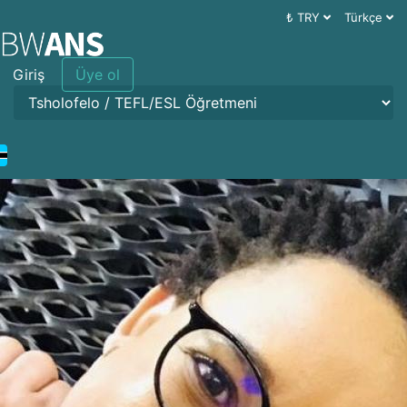
₺ TRY
Türkçe
Giriş
Üye ol