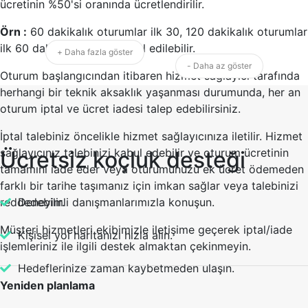
ücretinin %50'si oranında ücretlendirilir.
Örn :
60 dakikalık oturumlar ilk 30, 120 dakikalık oturumlar
ilk 60 dakika içerisinde iptal edilebilir.
+ Daha fazla göster
- Daha az göster
Oturum başlangıcından itibaren hizmet sağlayıcı tarafında
herhangi bir teknik aksaklık yaşanması durumunda, her an
oturum iptal ve ücret iadesi talep edebilirsiniz.
İptal talebiniz öncelikle hizmet sağlayıcınıza iletilir. Hizmet
sağlayıcınız talebinizi kabul edebilir ve oturum ücretinin
Ücretsiz koçluk desteği
tamamını iade eder veya oturumunuzu ek ücret ödemeden
farklı bir tarihe taşımanız için imkan sağlar veya talebinizi
reddedebilir.
Deneyimli danışmanlarımızla konuşun.
Müşteri hizmetleri ekibimizle iletişime geçerek iptal/iade
Kişisel yol haritanızı hızla alın.
işlemleriniz ile ilgili destek almaktan çekinmeyin.
Hedeflerinize zaman kaybetmeden ulaşın.
Yeniden planlama