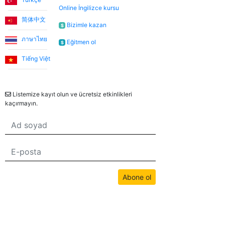
Online İngilizce kursu
şans olarak görüyorum.
简体中文
Bizimle kazan
$
ภาษาไทย
Utku S.
Eğitmen ol
$
Tiếng Việt
Online İngilizce öğrenmeye sıfırdan başladım. İlk 3 ay
Bülten
Umut Hoca ile çalıştım. Türkçe desteksiz iletişim
kurabilecek seviyeye geldiğimde Jade öğretmenimle
Listemize kayıt olun ve ücretsiz etkinlikleri
çalışmaya devam ettim. Sistemden çok memnunum.
kaçırmayın.
Düzenli bir şekilde ders almak isteyen, İngilizceyi
hayatında bir engel olmaktan çıkartmak isteyen
herkese tavsiye ederim.
Abone ol