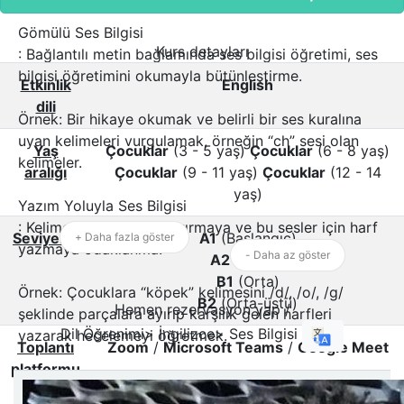
Gömülü Ses Bilgisi
Kurs detayları
: Bağlantılı metin bağlamında ses bilgisi öğretimi, ses
bilgisi öğretimini okumayla bütünleştirme.
Etkinlik
English
dili
Örnek: Bir hikaye okumak ve belirli bir ses kuralına
uyan kelimeleri vurgulamak, örneğin “ch” sesi olan
Yaş
Çocuklar
(3 - 5 yaş)
Çocuklar
(6 - 8 yaş)
kelimeler.
aralığı
Çocuklar
(9 - 11 yaş)
Çocuklar
(12 - 14
yaş)
Yazım Yoluyla Ses Bilgisi
: Kelimeleri fonemlere ayırmaya ve bu sesler için harf
Seviyeler
A1
(Başlangıç)
+ Daha fazla göster
yazmaya odaklanma.
- Daha az göster
A2
(Temel)
B1
(Orta)
Örnek: Çocuklara “köpek” kelimesini /d/, /o/, /g/
B2
(Orta-üstü)
Hemen rezervasyon yap /
şeklinde parçalara ayırıp karşılık gelen harfleri
Dil Öğrenimi> İngilizce> Ses Bilgisi
yazarak hecelemeyi öğretmek.
Toplantı
Zoom
/
Microsoft Teams
/
Google Meet
platformu
Başlangıç-Kağıt Ses Bilgisi
: Çocuklara, ilk sesli harften (başlangıç) önceki