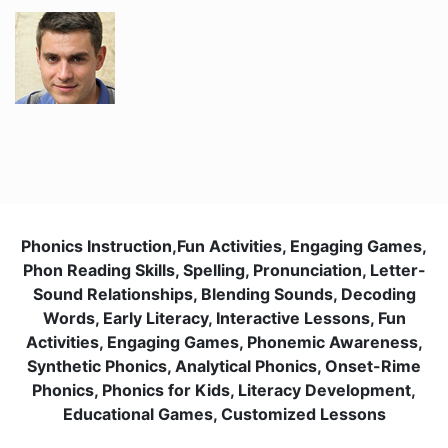
Grigori V.
Jacob ve Brian ile İngilizce öğrenmekten gerçekten
keyif alıyorum. Öğretim tarzları rahat ve anlaşılır, bu da
artık İngilizceyi daha kolay anlamamı sağlıyor. Web
sitesi kullanımı kolay ve her ders için hatırlatma
Phonics Instruction,Fun Activities, Engaging Games,
almaktan memnunum. Ücretsiz iptal politikası da çok
Phon Reading Skills, Spelling, Pronunciation, Letter-
kullanışlı!
Sound Relationships, Blending Sounds, Decoding
Words, Early Literacy, Interactive Lessons, Fun
Activities, Engaging Games, Phonemic Awareness,
Nadira O.
Synthetic Phonics, Analytical Phonics, Onset-Rime
Phonics, Phonics for Kids, Literacy Development,
Sophie, oğlumun İngilizce öğrenmesine muazzam
Educational Games, Customized Lessons
derecede yardımcı oluyor. Çok sabırlı ve nazik, bu