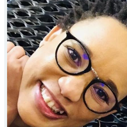
harf(ler)in sesini ve kelimenin geri kalan kısmının
(katı) sesini tanımlamayı öğretmek.
Örnek: “cat” kelimesinde “c” başlangıç, “at” ise
rimedir.
Bize katılın ve çocuğunuzun özgüveninin ve
yeteneklerinin yükselişini izleyin! ???
Bu içerik yapay zeka tarafından çevrilmiştir.
Orijinalini göster