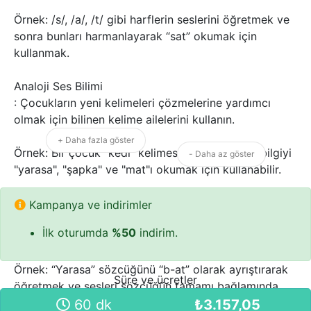
Örnek: /s/, /a/, /t/ gibi harflerin seslerini öğretmek ve
sonra bunları harmanlayarak “sat” okumak için
kullanmak.
Analoji Ses Bilimi
: Çocukların yeni kelimeleri çözmelerine yardımcı
olmak için bilinen kelime ailelerini kullanın.
+ Daha fazla göster
Örnek: Bir çocuk "kedi" kelimesini biliyorsa, bu bilgiyi
- Daha az göster
"yarasa", "şapka" ve "mat"ı okumak için kullanabilir.
Analitik Ses Bilgisi: Önceden öğrenilen kelimelerdeki
Kampanya ve indirimler
harf-ses ilişkilerini, sesleri tek başına telaffuz
İlk oturumda
%50
indirim.
etmeden analiz etmeyi içerir.
Örnek: “Yarasa” sözcüğünü “b-at” olarak ayrıştırarak
Süre ve ücretler
öğretmek ve sesleri sözcüğün tamamı bağlamında
tartışmak.
60 dk
₺
3.157,05