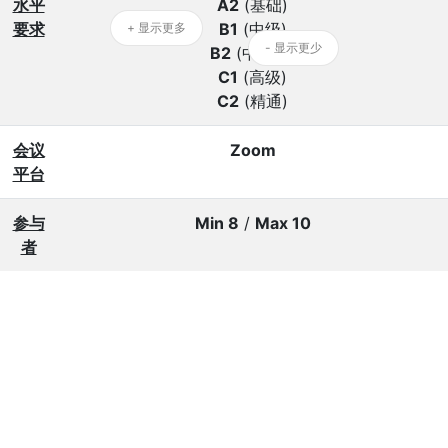
水平
A2
(基础)
要求
B1
(中级)
+ 显示更多
- 显示更少
B2
(中高级)
C1
(高级)
C2
(精通)
会议
Zoom
平台
参与
Min 8
/
Max 10
者