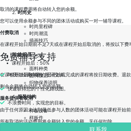
取消的课程费用将自动转入您的余额。
时尚史
您可以使用余额参与不同的团体活动或购买一对一辅导课程。
时尚里程碑
付费取消
时尚潮流
插画技巧
在课程开始日期前不足7天或在课程开始后取消的，将按以下费
免费辅导支持
纺织品
少于7天：25%
课程开始后：50%
面料种类
在课程开始后取消的，已开始或完成的课程将按日期收费。退款
与我们经验丰富的顾问交谈。
面料加工
织物保养说明
剩余金额将自动转入您的余额。
快速获得您的个性化路线图。
服装结构
服务提供者取消
不浪费时间，实现您的目标。
由于任何原因未达到最低参与人数的团体活动可能在课程开始前
样板设备
样板件
所有取消的活动费用将全额转入您的余额，无任何扣除。
尺寸和规格
联系我