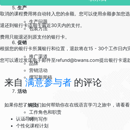
退还到银行卡
生产
取消的课程费用将自动转入您的余额。您可以使用余额参加您选
生产问题
退还到银行卡适用于最近30天内的支付。
包装方法
费用只能退还到原支付的银行卡。
促销
根据您的银行卡所属银行和位置，退款将在15 - 30个工作
推广渠道
您可以通过发送电子邮件至refund@bwans.com提出银行卡
品牌
营销活动
撰写新闻稿
来自
满意参与者
的评论
活动
如果你想了解我们如何帮助你在在线语言学习之旅中，请看看
规划
工作角色和职责
认证导师
时尚写作
个性化课程计划