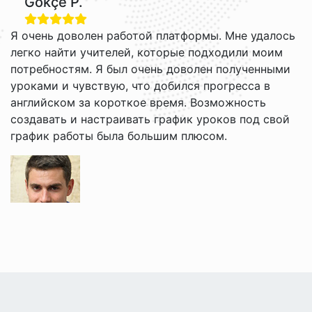
Gökçe P.
Я очень доволен работой платформы. Мне удалось
легко найти учителей, которые подходили моим
потребностям. Я был очень доволен полученными
уроками и чувствую, что добился прогресса в
английском за короткое время. Возможность
создавать и настраивать график уроков под свой
график работы была большим плюсом.
Grigori V.
Мне нравится учить английский с Джейкобом и
Брайаном. Их стиль преподавания расслабленный,
и теперь мне легче понимать английский. Веб-сайт