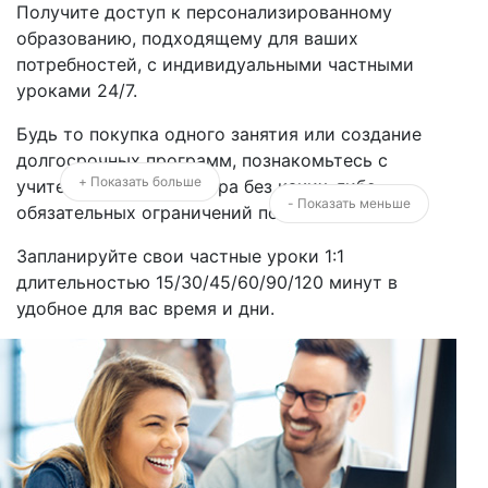
Получите доступ к персонализированному
образованию, подходящему для ваших
потребностей, с индивидуальными частными
уроками 24/7.
Будь то покупка одного занятия или создание
долгосрочных программ, познакомьтесь с
+ Показать больше
учителями со всего мира без каких-либо
- Показать меньше
обязательных ограничений по времени.
Запланируйте свои частные уроки 1:1
длительностью 15/30/45/60/90/120 минут в
удобное для вас время и дни.