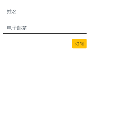
订阅
本网站的所有内容均由bwans.com版权所有。未经授权禁止使用或复制。
2026© BWANS®