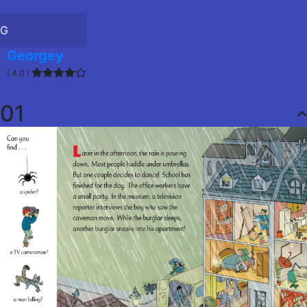
G
Georgey
( 4.0 )
01