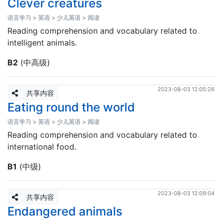
Clever creatures
语言学习 > 英语 > 少儿英语 > 阅读
Reading comprehension and vocabulary related to
intelligent animals.
B2
(中高级)
2023-08-03 12:05:26
共享内容
Eating round the world
语言学习 > 英语 > 少儿英语 > 阅读
Reading comprehension and vocabulary related to
international food.
B1
(中级)
2023-08-03 12:09:04
共享内容
Endangered animals