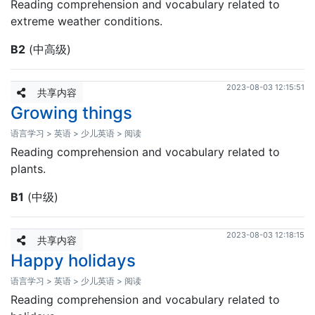
Reading comprehension and vocabulary related to
extreme weather conditions.
B2
(中高级)
2023-08-03 12:15:51
共享内容
Growing things
语言学习 > 英语 > 少儿英语 > 阅读
Reading comprehension and vocabulary related to
plants.
B1
(中级)
2023-08-03 12:18:15
共享内容
Happy holidays
语言学习 > 英语 > 少儿英语 > 阅读
Reading comprehension and vocabulary related to