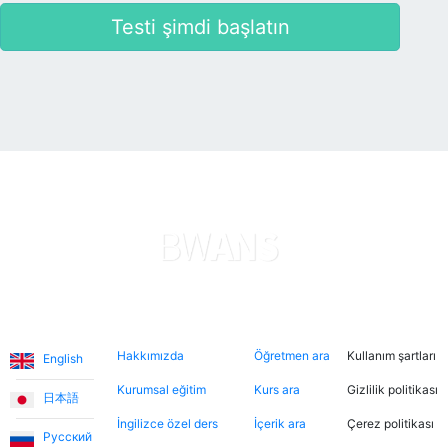
yararlanarak farklı öğretmenleri tanıma fırsatı buldum.
Testi şimdi başlatın
Dersler, öğretmen-öğrenci ilişkisinden çok arkadaşlık
havasında geçiyor.
Ece T.
Emma, kızıma İngilizceyi çok eğlenceli yöntemlerle
öğretiyor. Her zaman neşeli ve bu dersleri daha keyifli
hale getiriyor. Bu uygulama sayesinde Emma ile
tanışmamızı ve bize İngilizce öğretmesini büyük bir
şans olarak görüyorum.
Diller
Hakkımızda
Şimdi ara
Hukuki
Utku S.
Hakkımızda
Öğretmen ara
Kullanım şartları
English
Online İngilizce öğrenmeye sıfırdan başladım. İlk 3 ay
Kurumsal eğitim
Kurs ara
Gizlilik politikası
Umut Hoca ile çalıştım. Türkçe desteksiz iletişim
日本語
kurabilecek seviyeye geldiğimde Jade öğretmenimle
İngilizce özel ders
İçerik ara
Çerez politikası
Русский
çalışmaya devam ettim. Sistemden çok memnunum.