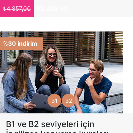
₺
4.857,00
₺
2.428,50
İncele
%30 indirim
B1
B2
B1 ve B2 seviyeleri için