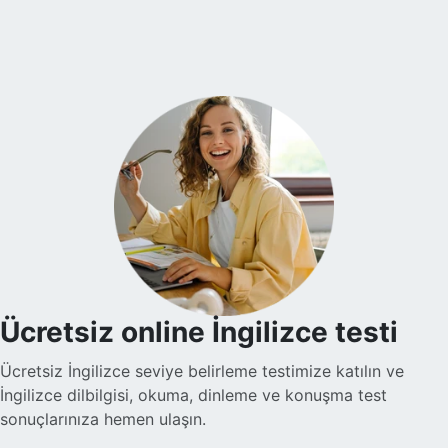
artık İngilizceyi daha kolay anlamamı sağlıyor. Web
sitesi kullanımı kolay ve her ders için hatırlatma
almaktan memnunum. Ücretsiz iptal politikası da çok
kullanışlı!
Nadira O.
Sophie, oğlumun İngilizce öğrenmesine muazzam
derecede yardımcı oluyor. Çok sabırlı ve nazik, bu
sayede oğlum hızlı ilerleme kaydediyor. Uygulama,
ödemeler konusunda şeffaf ve güvenilir. Her şeyden
gerçekten memnunum. Teşekkürler.
Ücretsiz online İngilizce testi
Levent T.
Ücretsiz İngilizce seviye belirleme testimize katılın ve
İngilizce dilbilgisi, okuma, dinleme ve konuşma test
Platform, tek kelimeyle muhteşem. Eğitmenleri de
sonuçlarınıza hemen ulaşın.
inanılmaz sıcakkanlı. İndirimli tanışma derslerinden