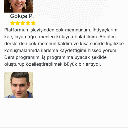
Gökçe P.
Platformun işleyişinden çok memnunum. İhtiyaçlarımı
karşılayan öğretmenleri kolayca bulabildim. Aldığım
derslerden çok memnun kaldım ve kısa sürede İngilizce
konuşmalarımda ilerleme kaydettiğimi hissediyorum.
Ders programımı iş programıma uyacak şekilde
oluşturup özelleştirebilmek büyük bir artıydı.
Grigori V.
Jacob ve Brian ile İngilizce öğrenmekten gerçekten
keyif alıyorum. Öğretim tarzları rahat ve anlaşılır, bu da