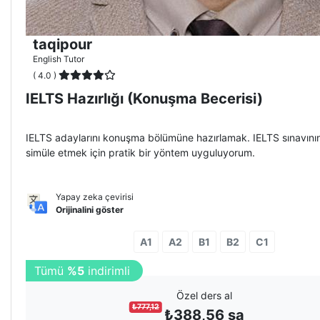
taqipour
English Tutor
( 4.0 )
IELTS Hazırlığı (Konuşma Becerisi)
IELTS adaylarını konuşma bölümüne hazırlamak. IELTS sınavın
simüle etmek için pratik bir yöntem uyguluyorum.
Yapay zeka çevirisi
Orijinalini göster
A1
A2
B1
B2
C1
10
oturuma
%10
indirim
Özel ders al
₺
777,12
₺
388,56
sa