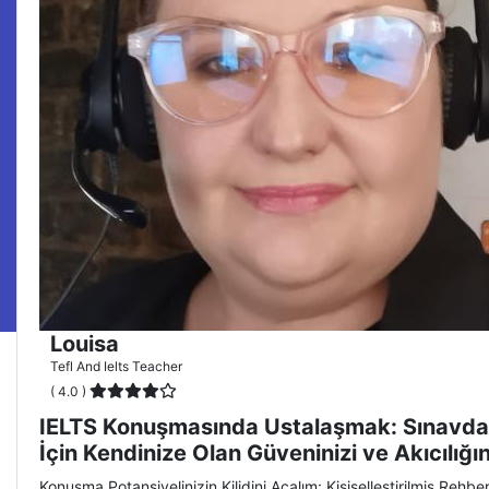
Louisa
Tefl And Ielts Teacher
( 4.0 )
IELTS Konuşmasında Ustalaşmak: Sınavda
İçin Kendinize Olan Güveninizi ve Akıcılığını
Konuşma Potansiyelinizin Kilidini Açalım: Kişiselleştirilmiş Rehber