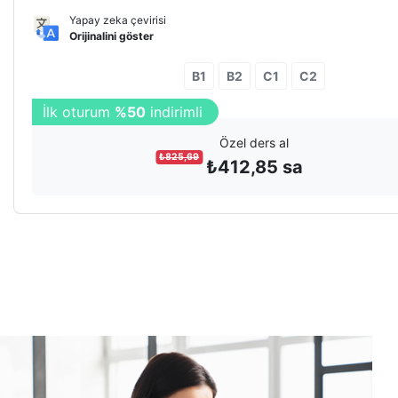
Profesyonel Teknikler.
Yapay zeka çevirisi
Orijinalini göster
B1
B2
C1
C2
İlk oturum
%50
indirimli
Özel ders al
₺
825,69
₺
412,85
sa