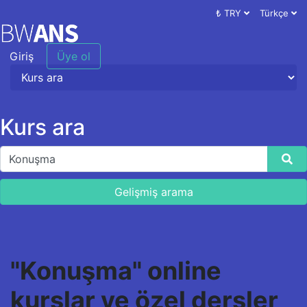
₺ TRY
Türkçe
Giriş
Üye ol
Kurs ara
Gelişmiş arama
"Konuşma" online
kurslar ve özel dersler