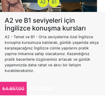
A2
B1
A2 ve B1 seviyeleri için
İngilizce konuşma kursları
A2 - Temel ve B1 - Orta seviyelerine özel İngilizce
konuşma kursumuza katılarak, günlük yaşamda sıkça
karşılaşacağınız İngilizce cümle yapılarını pratik
yapma imkanına sahip olacaksınız. Kazandığınız
pratik becerilerle özgüveniniz artacak ve günlük
yaşamınızda daha rahat ve akıcı bir iletişim
kurabileceksiniz.
₺
4.857,00
₺
2.428,50
İncele