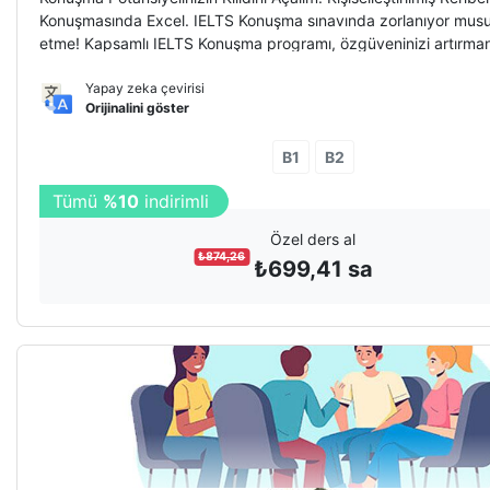
Konuşmasında Excel. IELTS Konuşma sınavında zorlanıyor mus
etme! Kapsamlı IELTS Konuşma programı, özgüveninizi artırman
akıcılığınızı geliştirmenize ve istediğiniz puanı elde etmenize y
için
Yapay zeka çevirisi
Orijinalini göster
B1
B2
10
oturuma
%10
indirim
Özel ders al
₺
874,26
₺
699,41
sa