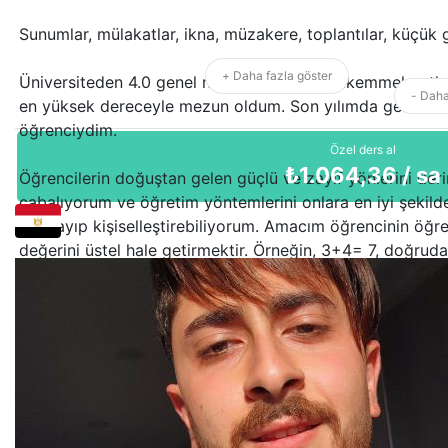
Sunumlar, mülakatlar, ikna, müzakere, toplantılar, küçük gr
+ Daha fazla göster
Üniversiteden 4.0 genel not ortalaması (mükemmel notlar)
- Daha
en yüksek dereceyle mezun oldum. Son yılımda genel ol
öğrenciydim.
Özel ders al
₺
1.064,36
/ sa
Öğrencilerin doğuştan gelen güçlü ve zayıf yönlerini der
çabalıyorum ve öğretim yöntemlerini onlara en iyi şekild
uyarlayıp kişiselleştirebiliyorum. Amacım öğrencinin öğ
değerini üstel hale getirmektir. Örneğin, 3+4= 7, doğrud
neredeyse %200 getiri. Ancak 3 üssü 4=81. Bu, yaşı veya
öğrencilere sunmaya kararlı olduğum türden bir değerdir
Hedeflerinize ulaşmanıza değil, aynı zamanda onları aş
sabırsızlıkla bekliyorum. Yakında sınıfta görüşürüz !
Saygıyla ve dikkatle
Craig Johnson