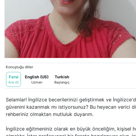
Konuştuğu diller
Farsi
English (US)
Turkish
Ana dil
Uzman
Başlangıç
Selamlar! İngilizce becerilerinizi geliştirmek ve İngilizce'd
güvenini kazanmak mı istiyorsunuz? Bu heyecan verici d
rehberiniz olmaktan mutluluk duyarım.
İngilizce eğitmeniniz olarak en büyük önceliğim, kişisel 
olmaktır. İster profesyonel bir fırsata hazırlanıyor olun, is