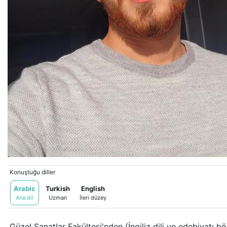
Bu içerik yapay zeka tarafından çevrilmiştir.
Orijinalini göster
Konuştuğu diller
Arabic
Turkish
English
Ana dil
Uzman
İleri düzey
Güzel Sanatlar Fakültesi'nden (İngiliz dili ve edebiyatı bö