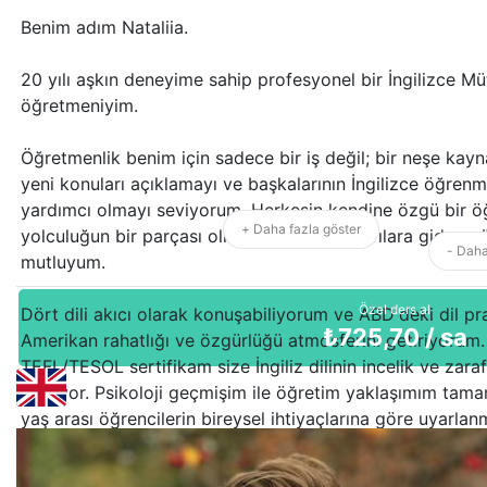
Benim adım Nataliia.
20 yılı aşkın deneyime sahip profesyonel bir İngilizce M
öğretmeniyim.
Öğretmenlik benim için sadece bir iş değil; bir neşe kay
yeni konuları açıklamayı ve başkalarının İngilizce öğren
yardımcı olmayı seviyorum. Herkesin kendine özgü bir ö
+ Daha fazla göster
yolculuğun bir parçası olmaktan, yeni başarılara giden g
- Daha
mutluyum.
Özel ders al
Dört dili akıcı olarak konuşabiliyorum ve ABD'deki dil p
₺
725,70
/ sa
Amerikan rahatlığı ve özgürlüğü atmosferini getiriyorum. B
TEFL/TESOL sertifikam size İngiliz dilinin incelik ve zara
sunuyor. Psikoloji geçmişim ile öğretim yaklaşımım tama
yaş arası öğrencilerin bireysel ihtiyaçlarına göre uyarla
sağlıyor. Derslerimde sadece bir dil öğrenmiyorsunuz; Büyü
dünyasına dalıyorsunuz. Her öğrencinin benzersizliğine