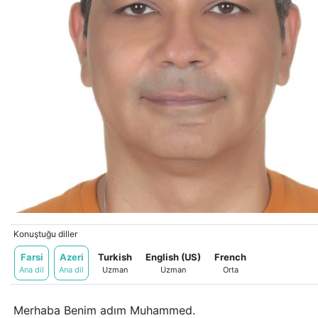
Konuştuğu diller
Farsi
Azeri
Turkish
English (US)
French
Ana dil
Ana dil
Uzman
Uzman
Orta
Merhaba Benim adım Muhammed.