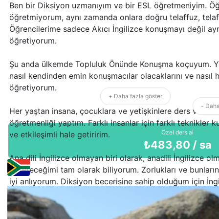
Ben bir Diksiyon uzmanıyım ve bir ESL öğretmeniyim. Öğ
öğretmiyorum, aynı zamanda onlara doğru telaffuz, tela
Öğrencilerime sadece Akıcı İngilizce konuşmayı değil 
öğretiyorum.
Şu anda ülkemde Topluluk Önünde Konuşma koçuyum. Yeti
nasıl kendinden emin konuşmacılar olacaklarını ve nasıl ha
öğretiyorum.
+ Daha fazla göster
- Daha
Her yaştan insana, çocuklara ve yetişkinlere ders verdim. 
öğretmenliği yaptım. Farklı insanlar için farklı teknikler k
Özel ders al
ve etkileşimli hale getiririm.
₺
483,80
/ sa
Ana dili İngilizce olmayan biri olarak, anadili İngilizce o
öğreteceğimi tam olarak biliyorum. Zorlukları ve bunların
iyi anlıyorum. Diksiyon becerisine sahip olduğum için İng
duymakta ve anlamakta sorun yaşamazsınız.
Hoş bir tavrım var. Öğretme konusunda güçlü bir tutkum