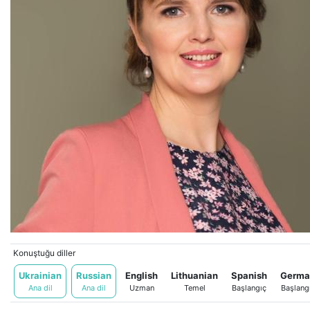
Konuştuğu diller
Ukrainian
Russian
English
Lithuanian
Spanish
Germa
Ana dil
Ana dil
Uzman
Temel
Başlangıç
Başlang