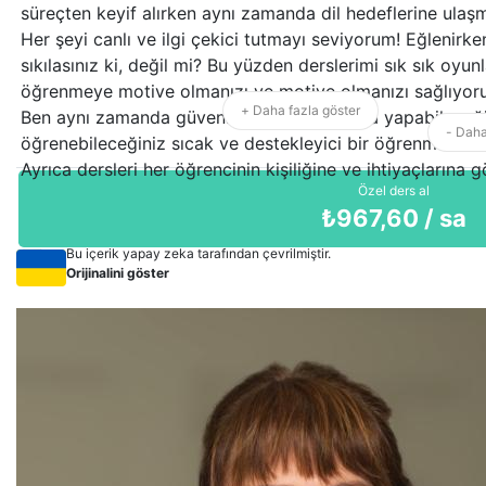
süreçten keyif alırken aynı zamanda dil hedeflerine ulaşma
Her şeyi canlı ve ilgi çekici tutmayı seviyorum! Eğlenir
sıkılasınız ki, değil mi? Bu yüzden derslerimi sık sık oyun
öğrenmeye motive olmanızı ve motive olmanızı sağlıyor
+ Daha fazla göster
Ben aynı zamanda güveninizi artırmak, hata yapabileceğ
- Daha
öğrenebileceğiniz sıcak ve destekleyici bir öğrenme orta
Ayrıca dersleri her öğrencinin kişiliğine ve ihtiyaçlarına 
Özel ders al
₺
967,60
/ sa
Bu içerik yapay zeka tarafından çevrilmiştir.
Orijinalini göster