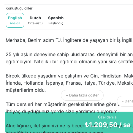
Konuştuğu diller
English
Dutch
Spanish
Ana dil
Orta-üstü
Başlangıç
Merhaba, Benim adım TJ. İngiltere'de yaşayan bir İş İngi
25 yılı aşkın deneyime sahip uluslararası deneyimli bir an
eğitimciyim. Nitelikli bir eğitimci olmanın yanı sıra sertif
Birçok ülkede yaşadım ve çalıştım ve Çin, Hindistan, Ma
İrlanda, Hollanda, İspanya, Fransa, İtalya, Türkiye, Meksi
müşterilerim oldu.
+ Daha fazla göster
- Daha
Tüm dersleri her müşterinin gereksinimlerine göre özel o
ihtiyaç duyduğunuz yerde size yardımcı oluyorum.
Özel ders al
₺
1.209,50
/ sa
Akıcılığınızı, iletişiminizi ve iş becerilerinizi geliştirmek i
istediğiniz yere ulaşmanıza yardımcı olayım.