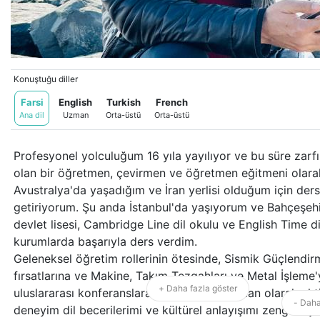
Konuştuğu diller
Farsi
English
Turkish
French
Ana dil
Uzman
Orta-üstü
Orta-üstü
Profesyonel yolculuğum 16 yıla yayılıyor ve bu süre zarfı
olan bir öğretmen, çevirmen ve öğretmen eğitmeni olarak 
Avustralya'da yaşadığım ve İran yerlisi olduğum için dersl
getiriyorum. Şu anda İstanbul'da yaşıyorum ve Bahçeşehi
devlet lisesi, Cambridge Line dil okulu ve English Time d
kurumlarda başarıyla ders verdim.
Geleneksel öğretim rollerinin ötesinde, Sismik Güçlendir
fırsatlarına ve Makine, Takım Tezgahları ve Metal İşleme'
+ Daha fazla göster
uluslararası konferanslara simültane tercüman olarak aktif
- Daha
deneyim dil becerilerimi ve kültürel anlayışımı zenginleşti