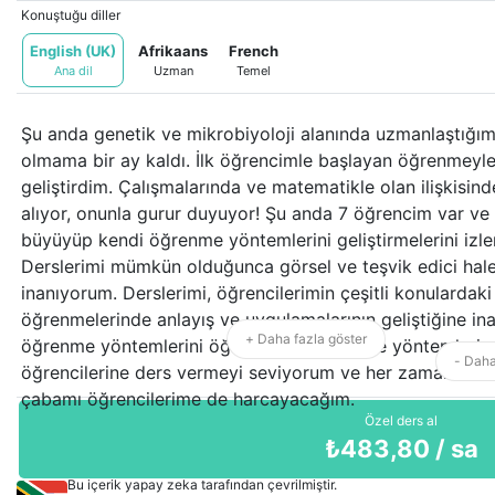
Konuştuğu diller
English (UK)
Afrikaans
French
Ana dil
Uzman
Temel
Şu anda genetik ve mikrobiyoloji alanında uzmanlaştığ
olmama bir ay kaldı. İlk öğrencimle başlayan öğrenmeyle
geliştirdim. Çalışmalarında ve matematikle olan ilişkisin
alıyor, onunla gurur duyuyor! Şu anda 7 öğrencim var ve
büyüyüp kendi öğrenme yöntemlerini geliştirmelerini izl
Derslerimi mümkün olduğunca görsel ve teşvik edici hal
inanıyorum. Derslerimi, öğrencilerimin çeşitli konularda
öğrenmelerinde anlayış ve uygulamalarının geliştiğine ina
+ Daha fazla göster
öğrenme yöntemlerini öğrencilerin öğrenme yöntemlerine 
- Daha
öğrencilerine ders vermeyi seviyorum ve her zaman zorl
çabamı öğrencilerime de harcayacağım.
Özel ders al
₺
483,80
/ sa
Bu içerik yapay zeka tarafından çevrilmiştir.