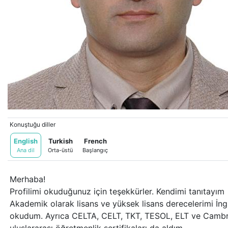
Konuştuğu diller
English
Turkish
French
Ana dil
Orta-üstü
Başlangıç
Merhaba!
Profilimi okuduğunuz için teşekkürler. Kendimi tanıtayım
Akademik olarak lisans ve yüksek lisans derecelerimi İngi
okudum. Ayrıca CELTA, CELT, TKT, TESOL, ELT ve Cambrid
uluslararası öğretmenlik sertifikaları da aldım.