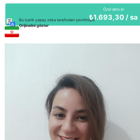
Özel ders al
₺
1.693,30
/ sa
Bu içerik yapay zeka tarafından çevrilmiştir.
Orijinalini göster