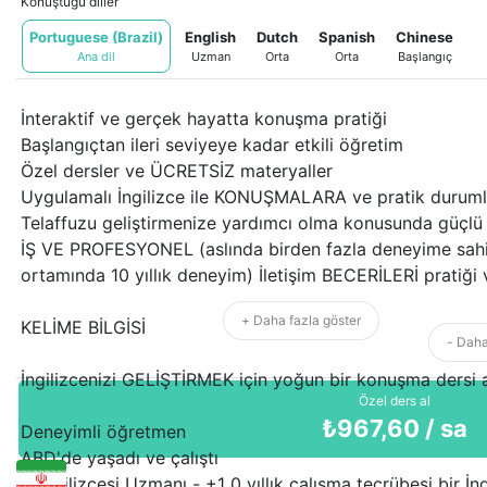
Konuştuğu diller
Portuguese (Brazil)
English
Dutch
Spanish
Chinese
Ana dil
Uzman
Orta
Orta
Başlangıç
İnteraktif ve gerçek hayatta konuşma pratiği
Başlangıçtan ileri seviyeye kadar etkili öğretim
Özel dersler ve ÜCRETSİZ materyaller
Uygulamalı İngilizce ile KONUŞMALARA ve pratik durum
Telaffuzu geliştirmenize yardımcı olma konusunda güçlü
İŞ VE PROFESYONEL (aslında birden fazla deneyime sahip
ortamında 10 yıllık deneyim) İletişim BECERİLERİ pratiği
+ Daha fazla göster
KELİME BİLGİSİ
- Daha
İngilizcenizi GELİŞTİRMEK için yoğun bir konuşma dersi a
Özel ders al
₺
967,60
/ sa
Deneyimli öğretmen
ABD'de yaşadı ve çalıştı
İş İngilizcesi Uzmanı - +1 0 yıllık çalışma tecrübesi bir İng