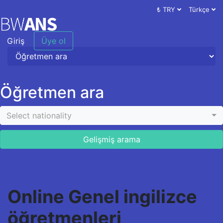
₺ TRY
Türkçe
Giriş
Üye ol
Öğretmen ara
Select nationality
Gelişmiş arama
Online Genel ingilizce
öğretmenleri