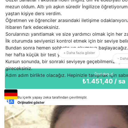
mezun oldum. Altı yılı aşkın süredir İngilizce öğretiyorum
yaştan kişiye ders verdim.
Öğretmen ve öğrenciler arasındaki iletişime odaklanıyorum
itibaren fark edeceksiniz.
Sorularınızı yanıtlamak ve size yardımcı olmak için her
İlk oturumda seviyenizi kontrol etmek için bir seviye bel
Bundan sonra hemen sohbete ve okumaya başlayacağız. İ
+ Daha fazla göster
her hafta küçük bir test yapacağız.
- Daha
Kursun sonunda, bir sonraki seviyeye geçebilmeniz için ka
gireceksiniz.
Özel ders al
Adım adım birlikte olacağız. Hepinizle tanışmak için sabı
₺
1.451,40
/ sa
Bu içerik yapay zeka tarafından çevrilmiştir.
Orijinalini göster