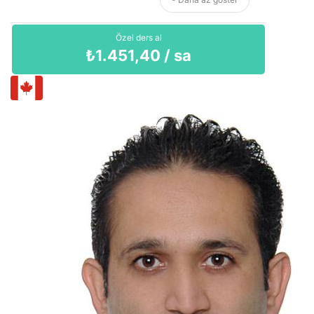
Özel ders al
₺
1.451,40
/ sa