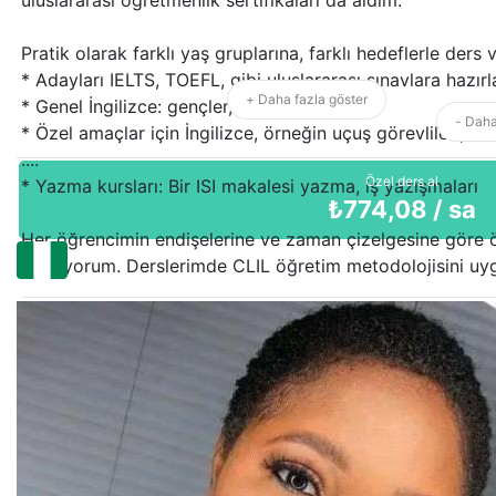
Pratik olarak farklı yaş gruplarına, farklı hedeflerle ders 
* Adayları IELTS, TOEFL, gibi uluslararası sınavlara hazır
+ Daha fazla göster
* Genel İngilizce: gençler, yetişkinler
- Daha
* Özel amaçlar için İngilizce, örneğin uçuş görevlileri, avu
....
Özel ders al
* Yazma kursları: Bir ISI makalesi yazma, iş yazışmaları
₺
774,08
/ sa
Her öğrencimin endişelerine ve zaman çizelgesine göre 
çalışıyorum. Derslerimde CLIL öğretim metodolojisini uy
Bu içerik yapay zeka tarafından çevrilmiştir.
Orijinalini göster