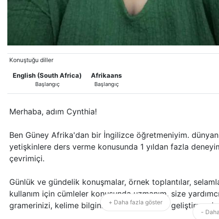
Konuştuğu diller
English (South Africa)
Afrikaans
Başlangıç
Başlangıç
Merhaba, adım Cynthia!
Ben Güney Afrika'dan bir İngilizce öğretmeniyim. dünyan
yetişkinlere ders verme konusunda 1 yıldan fazla deneyi
çevrimiçi.
Günlük ve gündelik konuşmalar, örnek toplantılar, selaml
kullanım için cümleler konusunda uzmanım, size yardımc
+ Daha fazla göster
gramerinizi, kelime bilginizi, kelime bilginizi geliştirmeni
- Daha