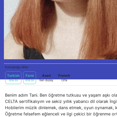
Konuştuğu diller
Turkish
Farsi
Azeri
French
Ana dil
Ana dil
İleri düzey
Orta
Benim adım Tani. Ben öğretme tutkusu ve yaşam aşkı ol
CELTA sertifikalıyım ve sekiz yıllık yabancı dil olarak İ
Hobilerim müzik dinlemek, dans etmek, oyun oynamak, k
Öğretme felsefem eğlenceli ve ilgi çekici bir öğrenme or