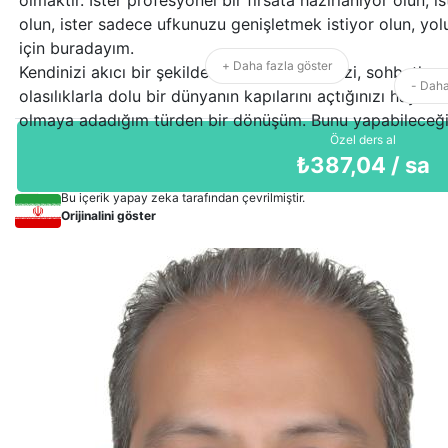
olun, ister sadece ufkunuzu genişletmek istiyor olun, yo
için buradayım.
+ Daha fazla göster
Kendinizi akıcı bir şekilde ifade edebildiğinizi, sohbetlere 
- Daha
olasılıklarla dolu bir dünyanın kapılarını açtığınızı hayal
olmaya adadığım türden bir dönüşüm. Bunu yapabileceği
Özel ders al
₺
387,04
/ sa
Bu içerik yapay zeka tarafından çevrilmiştir.
Orijinalini göster