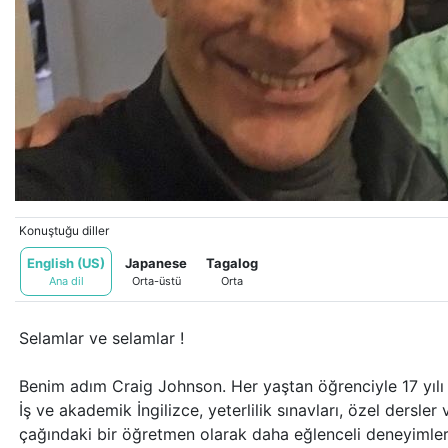
Bu içerik yapay zeka tarafından çevrilmiştir.
Orijinalini göster
Konuştuğu diller
English (US)
Japanese
Tagalog
Ana dil
Orta-üstü
Orta
Selamlar ve selamlar !
Benim adım Craig Johnson. Her yaştan öğrenciyle 17 yılı
İş ve akademik İngilizce, yeterlilik sınavları, özel dersle
çağındaki bir öğretmen olarak daha eğlenceli deneyimler