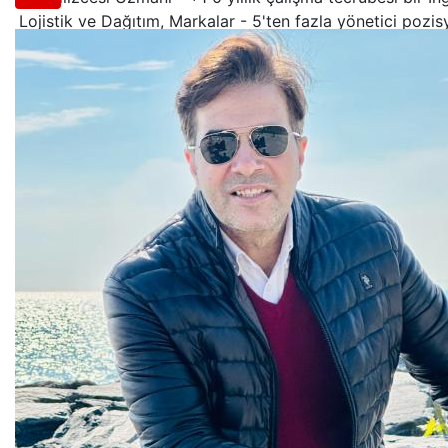
Lojistik ve Dağıtım, Markalar - 5'ten fazla yönetici pozi
Şu anda Hollanda (AVRUPA) - Amsterdam'da yaşıyor
Dünya gezgini (+30 ülke)
Cambridge sertifikalı eğitmen
CELTA sertifikalı
Bu içerik yapay zeka tarafından çevrilmiştir.
Orijinalini göster