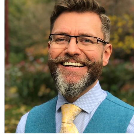
destekleyici ve ilham verici bir öğrenme ortamı yaratma
dersler evdeymiş gibi hissettiriyor; rahat ve konforlu.
Yeni keşiflerin kapılarını birlikte açalım!
Derste görüşürüz!
Bu içerik yapay zeka tarafından çevrilmiştir.
Orijinalini göster