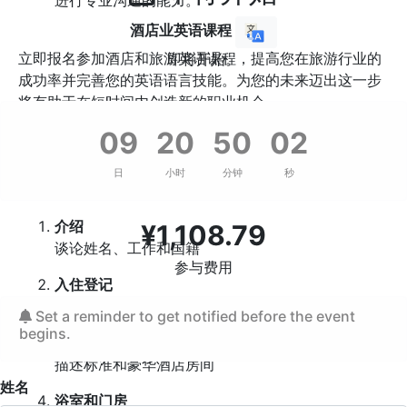
进行专业沟通的能力。
酒店业英语课程
立即报名参加酒店和旅游英语课程，提高您在旅游行业的
即将开始。
成功率并完善您的英语语言技能。为您的未来迈出这一步
将有助于在短时间内创造新的职业机会。
09
20
50
01
酒店业在线英语课程主题：
日
小时
分钟
秒
介绍
¥
1,108.79
谈论姓名、工作和国籍
参与费用
入住登记
回复客房请求并欢迎客人
Set a reminder to get notified before the event
begins.
酒店卧室
描述标准和豪华酒店房间
姓名
浴室和门房