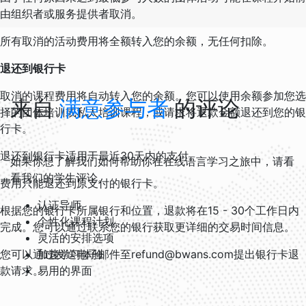
由组织者或服务提供者取消。
所有取消的活动费用将全额转入您的余额，无任何扣除。
退还到银行卡
取消的课程费用将自动转入您的余额。您可以使用余额参加您选
来自
满意参与者
的评论
择的团体培训或私人培训课程，或请求将退款金额退还到您的银
行卡。
退还到银行卡适用于最近30天内的支付。
如果你想了解我们如何帮助你在在线语言学习之旅中，请看
看我们的学生评论。
费用只能退还到原支付的银行卡。
认证导师
根据您的银行卡所属银行和位置，退款将在15 - 30个工作日内
个性化课程计划
完成。您可以通过联系您的银行获取更详细的交易时间信息。
灵活的安排选项
您可以通过发送电子邮件至refund@bwans.com提出银行卡退
加速学习体验
款请求。
易用的界面