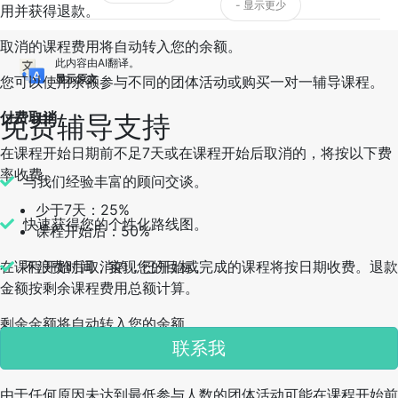
- 显示更少
用并获得退款。
取消的课程费用将自动转入您的余额。
此内容由AI翻译。
显示原文
您可以使用余额参与不同的团体活动或购买一对一辅导课程。
付费取消
免费辅导支持
在课程开始日期前不足7天或在课程开始后取消的，将按以下费
率收费。
与我们经验丰富的顾问交谈。
少于7天：25%
快速获得您的个性化路线图。
课程开始后：50%
在课程开始后取消的，已开始或完成的课程将按日期收费。退款
不浪费时间，实现您的目标。
金额按剩余课程费用总额计算。
剩余金额将自动转入您的余额。
联系我
服务提供者取消
由于任何原因未达到最低参与人数的团体活动可能在课程开始前