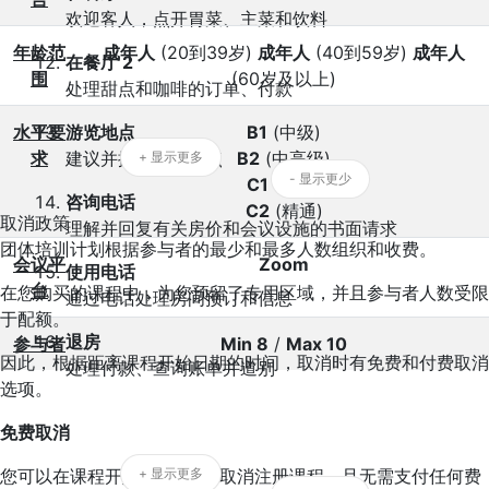
欢迎客人，点开胃菜、主菜和饮料
年龄范
成年人
(20到39岁)
成年人
(40到59岁)
成年人
在餐厅 2
围
(60岁及以上)
处理甜点和咖啡的订单、付款
水平要
B1
(中级)
游览地点
求
B2
(中高级)
建议并描述游览地点
+ 显示更多
- 显示更少
C1
(高级)
咨询电话
C2
(精通)
取消政策
理解并回复有关房价和会议设施的书面请求
团体培训计划根据参与者的最少和最多人数组织和收费。
会议平
Zoom
使用电话
台
在您购买的课程中，为您预留了专用区域，并且参与者人数受限
通过电话处理房间预订和信息
于配额。
退房
参与者
Min 8
/
Max 10
因此，根据距离课程开始日期的时间，取消时有免费和付费取消
处理付款、查询账单并道别
选项。
免费取消
您可以在课程开始日期前7天取消注册课程，且无需支付任何费
+ 显示更多