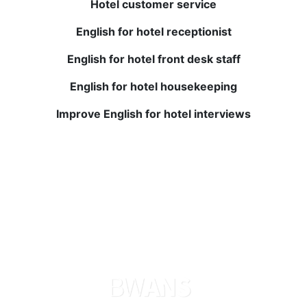
Julio P.
Hotel customer service
English for hotel receptionist
在BWANS完成我的英语课程是我在教育方面最好的投资之
一。 小班教学和个性化反馈帮助我迅速提高。 现在我使用
English for hotel front desk staff
英语更加自信。 强烈推荐！
English for hotel housekeeping
Improve English for hotel interviews