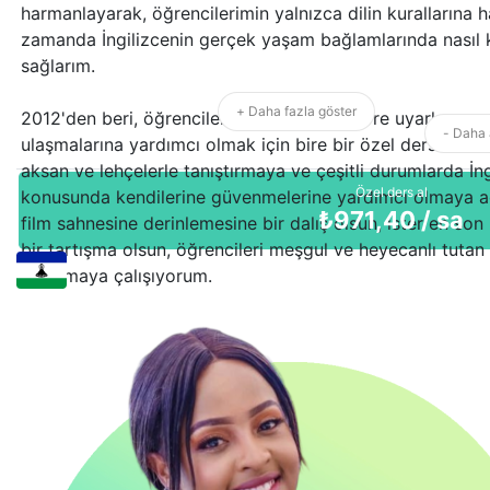
harmanlayarak, öğrencilerimin yalnızca dilin kurallarına h
zamanda İngilizcenin gerçek yaşam bağlamlarında nasıl ku
sağlarım.
+ Daha fazla göster
2012'den beri, öğrencilerin ihtiyaçlarına göre uyarlanmış 
- Daha 
ulaşmalarına yardımcı olmak için bire bir özel dersler ver
aksan ve lehçelerle tanıştırmaya ve çeşitli durumlarda İn
Özel ders al
konusunda kendilerine güvenmelerine yardımcı olmaya ada
₺
971,40
/ sa
film sahnesine derinlemesine bir dalış olsun, ister en son
bir tartışma olsun, öğrencileri meşgul ve heyecanlı tutan
yaratmaya çalışıyorum.
Her şeyden önce, öğrenmenin eğlenceli olması gerektiğin
ve olumlu, destekleyici bir yaklaşımla, öğrencilerime dil
için ilham veriyorum. Her derste, öğrencilerin kendilerini 
keşfetme konusunda güçlendikleri bir macera olan İngil