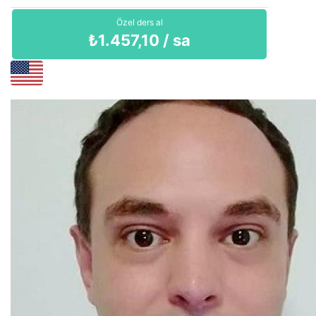
Özel ders al
₺
1.457,10
/ sa