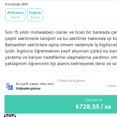
Konuştuğu diller
Afrikaans
English
Ana dil
Ana dil
Son 15 yıldır muhasebeci olarak ve ticari bir bankada ça
çeşitli sektörlerle tanıştım ve bu sektörler hakkında iyi b
Bahsedilen sektörlere aşina olmam nedeniyle İş İngilizc
iyidir. İngilizce öğretmekten keyif alıyorum çünkü bu ban
yaratma ve kariyer hedeflerine ulaşmalarına yardımcı olma
yaklaşımım öğrencinin ilgi alanını belirleyerek dersi ve s
+ Daha fazla göster
Bu içerik yapay zeka tarafından çevrilmiştir.
- Daha 
Orijinalini göster
Özel ders al
₺
728,55
/ sa