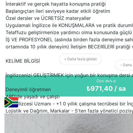
İnteraktif ve gerçek hayatta konuşma pratiği
Başlangıçtan ileri seviyeye kadar etkili öğretim
Özel dersler ve ÜCRETSİZ materyaller
Uygulamalı İngilizce ile KONUŞMALARA ve pratik durum
Telaffuzu geliştirmenize yardımcı olma konusunda güçlü
İŞ VE PROFESYONEL (aslında birden fazla deneyime sahip
ortamında 10 yıllık deneyim) İletişim BECERİLERİ pratiği
+ Daha fazla göster
KELİME BİLGİSİ
- Daha 
İngilizcenizi GELİŞTİRMEK için yoğun bir konuşma dersi a
Özel ders al
₺
971,40
/ sa
Deneyimli öğretmen
ABD'de yaşadı ve çalıştı
İş İngilizcesi Uzmanı - +1 0 yıllık çalışma tecrübesi bir İng
Lojistik ve Dağıtım, Markalar - 5'ten fazla yönetici pozi
Şu anda Hollanda (AVRUPA) - Amsterdam'da yaşıyor
Dünya gezgini (+30 ülke)
Cambridge sertifikalı eğitmen