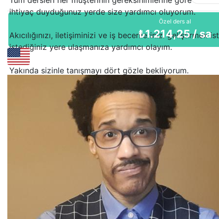
Tüm dersleri her müşterinin gereksinimlerine göre özel o
ihtiyaç duyduğunuz yerde size yardımcı oluyorum.
Özel ders al
₺
1.214,25
/ sa
Akıcılığınızı, iletişiminizi ve iş becerilerinizi geliştirmek i
istediğiniz yere ulaşmanıza yardımcı olayım.
Yakında sizinle tanışmayı dört gözle bekliyorum.
Bu içerik yapay zeka tarafından çevrilmiştir.
Orijinalini göster