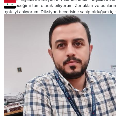
öğreteceğimi tam olarak biliyorum. Zorlukları ve bunların
çok iyi anlıyorum. Diksiyon becerisine sahip olduğum içi
beni duymakta ve anlamakta sorun yaşamazsınız.
Hoş bir tavrım var. Öğretme konusunda güçlü bir tutkum
büyük bir sevgiyle öğretiyorum.
Bu içerik yapay zeka tarafından çevrilmiştir.
Orijinalini göster