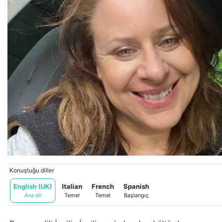
Bu içerik yapay zeka tarafından çevrilmiştir.
Orijinalini göster
Konuştuğu diller
English (UK)
Italian
French
Spanish
Ana dil
Temel
Temel
Başlangıç