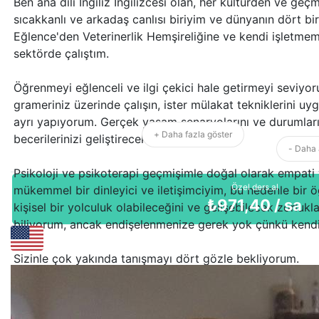
Ben ana dili İngiliz İngilizcesi olan, her kültürden ve ge
sıcakkanlı ve arkadaş canlısı biriyim ve dünyanın dört b
Eğlence'den Veterinerlik Hemşireliğine ve kendi işletme
sektörde çalıştım.
Öğrenmeyi eğlenceli ve ilgi çekici hale getirmeyi seviyor
grameriniz üzerinde çalışın, ister mülakat tekniklerini uygu
ayrı yapıyorum. Gerçek yaşam senaryolarını ve durumla
+ Daha fazla göster
becerilerinizi geliştireceksiniz.
- Daha 
Psikoloji ve psikoterapi geçmişimle doğal olarak empati
Özel ders al
mükemmel bir dinleyici ve iletişimciyim, bu nedenle bir
₺
971,40
/ sa
kişisel bir yolculuk olabileceğini ve gelişebilecek zorlukla
biliyorum, ancak endişelenmenize gerek yok çünkü kendi 
Sizinle çok yakında tanışmayı dört gözle bekliyorum.
Bu içerik yapay zeka tarafından çevrilmiştir.