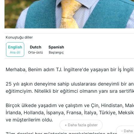
Konuştuğu diller
English
Dutch
Spanish
Ana dil
Orta-üstü
Başlangıç
Merhaba, Benim adım TJ. İngiltere'de yaşayan bir İş İngi
25 yılı aşkın deneyime sahip uluslararası deneyimli bir an
eğitimciyim. Nitelikli bir eğitimci olmanın yanı sıra sertif
Birçok ülkede yaşadım ve çalıştım ve Çin, Hindistan, Ma
İrlanda, Hollanda, İspanya, Fransa, İtalya, Türkiye, Meksi
ve müşterilerim oldu.
+ Daha fazla göster
- Daha 