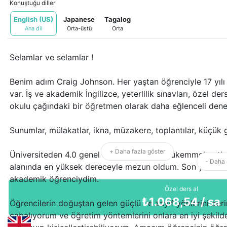
Konuştuğu diller
English (US)
Japanese
Tagalog
Ana dil
Orta-üstü
Orta
Selamlar ve selamlar !
Benim adım Craig Johnson. Her yaştan öğrenciyle 17 yıl
var. İş ve akademik İngilizce, yeterlilik sınavları, özel de
okulu çağındaki bir öğretmen olarak daha eğlenceli dene
Sunumlar, mülakatlar, ikna, müzakere, toplantılar, küçük gr
+ Daha fazla göster
Üniversiteden 4.0 genel not ortalaması (mükemmel notlar)
- Daha 
alanında en yüksek dereceyle mezun oldum. Son yılımda 
akademik öğrenciydim.
Özel ders al
₺
1.068,54
/ sa
Öğrencilerin doğuştan gelen güçlü ve zayıf yönlerini der
çabalıyorum ve öğretim yöntemlerini onlara en iyi şekild