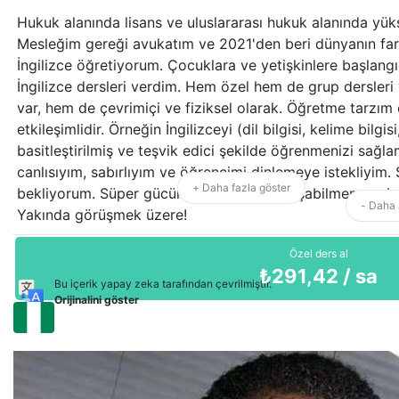
Hukuk alanında lisans ve uluslararası hukuk alanında yük
Mesleğim gereği avukatım ve 2021'den beri dünyanın fark
İngilizce öğretiyorum. Çocuklara ve yetişkinlere başlangı
İngilizce dersleri verdim. Hem özel hem de grup dersle
var, hem de çevrimiçi ve fiziksel olarak. Öğretme tarzım e
etkileşimlidir. Örneğin İngilizceyi (dil bilgisi, kelime bilg
basitleştirilmiş ve teşvik edici şekilde öğrenmenizi sağ
canlısıyım, sabırlıyım ve öğrencimi dinlemeye istekliyim. 
+ Daha fazla göster
bekliyorum. Süper gücüm birçok dili konuşabilmem ve iyi 
- Daha 
Yakında görüşmek üzere!
Özel ders al
₺
291,42
/ sa
Bu içerik yapay zeka tarafından çevrilmiştir.
Orijinalini göster