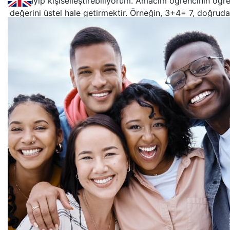
uyarlayıp kişiselleştirebiliyorum. Amacım öğrencinin öğ
değerini üstel hale getirmektir. Örneğin, 3+4= 7, doğrud
neredeyse %200 getiri. Ancak 3 üssü 4=81. Bu, yaşı veya
öğrencilere sunmaya kararlı olduğum türden bir değerdir
Hedeflerinize ulaşmanıza değil, aynı zamanda onları aş
sabırsızlıkla bekliyorum. Yakında sınıfta görüşürüz !
Saygıyla ve dikkatle
Craig Johnson
Bu içerik yapay zeka tarafından çevrilmiştir.
Orijinalini göster