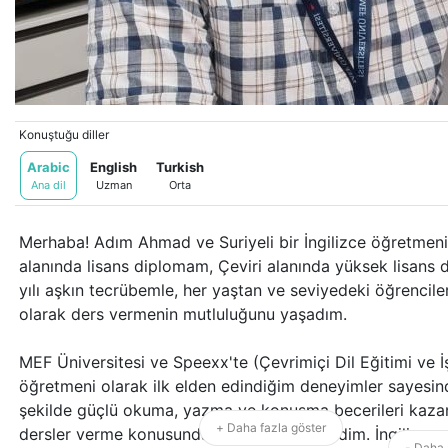
Konuştuğu diller
Arabic
English
Turkish
Ana dil
Uzman
Orta
Merhaba! Adım Ahmad ve Suriyeli bir İngilizce öğretmeniyi
alanında lisans diplomam, Çeviri alanında yüksek lisans 
yılı aşkın tecrübemle, her yaştan ve seviyedeki öğrencil
olarak ders vermenin mutluluğunu yaşadım.
MEF Üniversitesi ve Speexx'te (Çevrimiçi Dil Eğitimi ve İ
öğretmeni olarak ilk elden edindiğim deneyimler sayesinde
şekilde güçlü okuma, yazma ve konuşma becerileri kaza
+ Daha fazla göster
dersler verme konusunda uzmanlık geliştirdim. İngilizce 
- Daha 