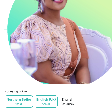
Bu içerik yapay zeka tarafından çevrilmiştir.
Orijinalini göster
Konuştuğu diller
Northern Sotho
English (UK)
English
Ana dil
Ana dil
İleri düzey