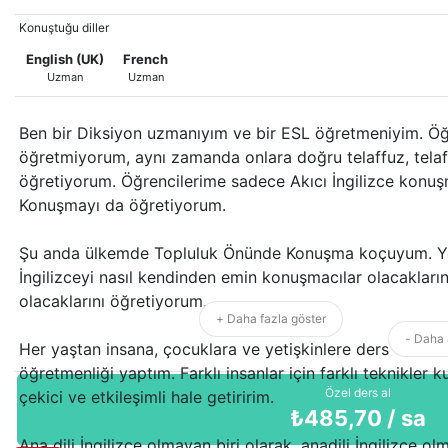
Konuştuğu diller
English (UK)
French
Uzman
Uzman
Ben bir Diksiyon uzmanıyım ve bir ESL öğretmeniyim. Öğ
öğretmiyorum, aynı zamanda onlara doğru telaffuz, tela
öğretiyorum. Öğrencilerime sadece Akıcı İngilizce konu
Konuşmayı da öğretiyorum.
Şu anda ülkemde Topluluk Önünde Konuşma koçuyum. Yet
İngilizceyi nasıl kendinden emin konuşmacılar olacaklarını 
olacaklarını öğretiyorum.
+ Daha fazla göster
- Daha 
Her yaştan insana, çocuklara ve yetişkinlere ders verdim. 
öğretmenliği yaptım. Farklı insanlar için farklı teknikler k
Özel ders al
çekici ve etkileşimli hale getiririm.
₺
485,70
/ sa
Ana dili İngilizce olmayan biri olarak, anadili İngilizce o