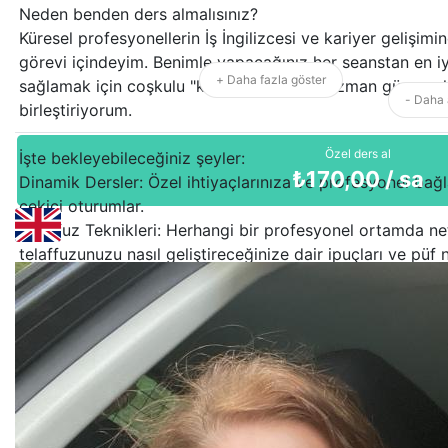
Neden benden ders almalısınız?
Küresel profesyonellerin İş İngilizcesi ve kariyer gelişimi
görevi içindeyim. Benimle yapacağınız her seanstan en iy
+ Daha fazla göster
sağlamak için coşkulu "kazanan" tavrımı uzman güven ol
- Daha 
birleştiriyorum.
Özel ders al
İşte bekleyebileceğiniz şeyler:
₺
170,00
/ sa
Dinamik Dersler: Özel ihtiyaçlarınıza ve profesyonel bağl
çekici oturumlar.
Telaffuz Teknikleri: Herhangi bir profesyonel ortamda net
telaffuzunuzu nasıl geliştireceğinize dair ipuçları ve püf n
Güven Oluşturma Stratejileri: Size yalnızca sektörünüze u
değil, aynı zamanda yeni öğrendiklerinizi etkili bir şekil
öğreteceğim.
Profesyonel hedeflerinizi gerçeğe dönüştüreceğim için h