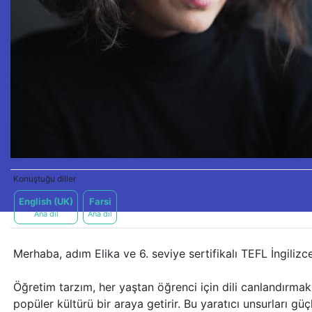
Konuştuğu diller
English (UK)
Farsi
Ana dil
Ana dil
Merhaba, adım Elika ve 6. seviye sertifikalı TEFL İngilizc
Öğretim tarzım, her yaştan öğrenci için dili canlandırmak içi
popüler kültürü bir araya getirir. Bu yaratıcı unsurları güçl