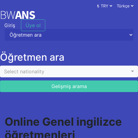
₺ TRY
Türkçe
Giriş
Üye ol
Öğretmen ara
Select nationality
Gelişmiş arama
Online Genel ingilizce
öğretmenleri