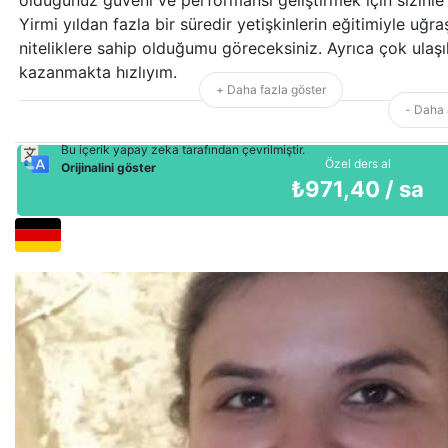
Yirmi yıldan fazla bir süredir yetişkinlerin eğitimiyle uğ
niteliklere sahip olduğumu göreceksiniz. Ayrıca çok ulaşıl
kazanmakta hızlıyım.
+ Daha fazla göster
- Daha 
Bu içerik yapay zeka tarafından çevrilmiştir.
Özel ders al
Orijinalini göster
₺
971,40
/ sa